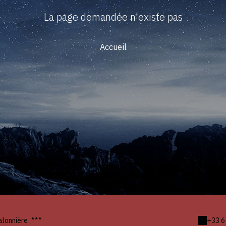
La page demandée n'existe pas
Accueil
alonnière
+33 6